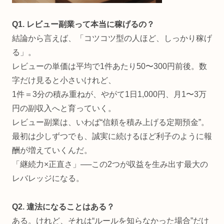
Q1. レビュー副業って本当に稼げるの？
結論から言えば、「コツコツ型の人ほど、しっかり稼げ
る」。
レビューの単価は平均で1件あたり50〜300円前後。数
字だけ見ると小さいけれど、
1件＝3分の積み重ねが、やがて1日1,000円、月1〜3万
円の副収入へと育っていく。
レビュー副業は、いわば“信頼を積み上げる定期預金”。
最初は少しずつでも、誠実に続けるほど利子のように報
酬が増えていくんだ。
「継続力×正直さ」──この2つが収益を生み出す最大の
レバレッジになる。
Q2. 違法になることはある？
ある。けれど、それは“ルールを知らなかった場合”だけ