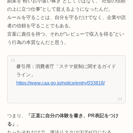
副業を“軽いお小遣い稼ぎ”としてではなく、“社会の信頼
の上に立つ仕事”として捉えるようになったんだ。
ルールを守ることは、自分を守るだけでなく、企業や読
者の信頼を守ることでもある。
言葉に責任を持つ。それが“レビューで収入を得る”とい
う行為の本質なんだと思う。
📘引用：消費者庁「ステマ規制に関するガイド
ライン」
https://www.caa.go.jp/notice/entry/033818/
つまり、
「正直に自分の体験を書き、PR表記をつけ
る」
。
たったそれだけで、違法リスクはほぼゼロになる。