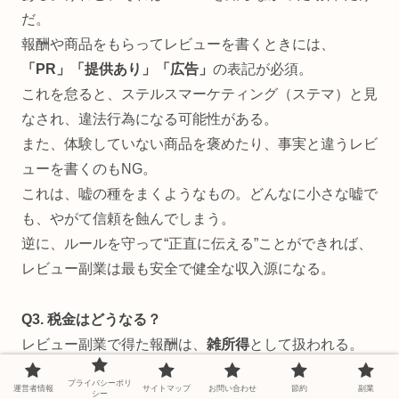
だ。
報酬や商品をもらってレビューを書くときには、
「PR」「提供あり」「広告」
の表記が必須。
これを怠ると、ステルスマーケティング（ステマ）と見
なされ、違法行為になる可能性がある。
また、体験していない商品を褒めたり、事実と違うレビ
ューを書くのもNG。
これは、嘘の種をまくようなもの。どんなに小さな嘘で
も、やがて信頼を蝕んでしまう。
逆に、ルールを守って“正直に伝える”ことができれば、
レビュー副業は最も安全で健全な収入源になる。
Q3. 税金はどうなる？
レビュー副業で得た報酬は、
雑所得
として扱われる。
年間20万円を超えたら、確定申告が必要だ。
プライバシーポリ
運営者情報
サイトマップ
お問い合わせ
節約
副業
たとえばクラウドワークスやココナラのような大手サイ
シー